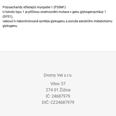
A
Polysacharidy
střádající myopatie 1 (PSSM1)
J
U tohoto typu
1 je příčinou
onemocnění
mutace v genu glykogensyntázy 1
(GYS1),
Í
vedoucí k nekontrolované syntéze
glykogenu
a poruše aerobního metabolismu
T
glykogenu.
?
HLEDAT
Z
Á
Dromy Vet s.r.o.
P
D
Vítov 37
A
O
274 01 Žižice
P
T
O
IČ: 24687979
Í
R
DIČ: CZ24687979
U
Č
U