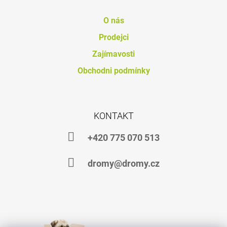
J
E
O nás
M
E
Prodejci
Zajímavosti
CARBON
BALANCE
Obchodni podmínky
2
KG
+
20
%
KONTAKT
ZDARMA
419
+420 775 070 513
Kč
dromy@dromy.cz