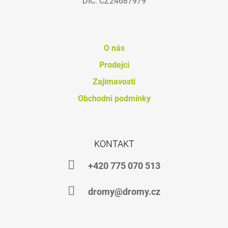
DIČ: CZ24687979
J
E
M
E
O nás
DHA
Prodejci
4
HORSES
Zajímavosti
792
Obchodni podmínky
Kč
KONTAKT
+420 775 070 513
dromy@dromy.cz