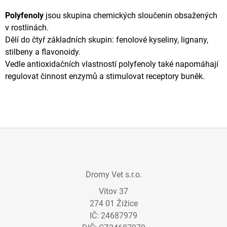
A
Polyfenoly
jsou skupina chemických sloučenin obsažených
J
v rostlinách.
Í
Dělí do čtyř základních skupin: fenolové kyseliny, lignany,
T
stilbeny a
flavonoidy
.
?
Vedle antioxidačních vlastností polyfenoly také napomáhají
regulovat činnost enzymů a stimulovat receptory buněk.
HLEDAT
Z
D
Á
O
Dromy Vet s.r.o.
P
P
O
Vítov 37
A
R
274 01 Žižice
T
U
IČ: 24687979
Č
Í
U