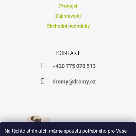
J
Prodejci
E
Zajímavosti
M
E
Obchodni podmínky
PROBIO
FORTE
754
KONTAKT
Kč
+420 775 070 513
dromy@dromy.cz
Na těchto stránkách máme spoustu potřebného pro Vaše