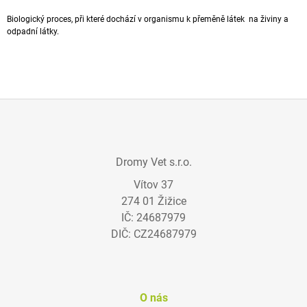
A
Biologický proces, při které dochází v organismu k přeměně látek na
živiny
a
J
odpadní látky.
Í
T
?
Z
Á
HLEDAT
Dromy Vet s.r.o.
P
Vítov 37
A
274 01 Žižice
T
D
IČ: 24687979
Í
O
DIČ: CZ24687979
P
O
R
U
Č
O nás
U