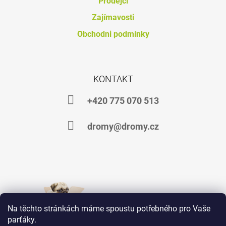
Prodejci
J
Zajímavosti
E
M
Obchodni podmínky
E
MAGNESIUM
B
-
KONTAKT
100
-
+420 775 070 513
300
DENNÍCH
DÁVEK
dromy@dromy.cz
492
Kč
Na těchto stránkách máme spoustu potřebného pro Vaše
parťáky.