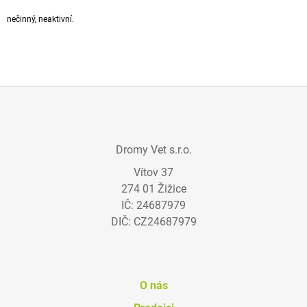
A
nečinný, neaktivní.
J
Í
T
?
Z
Á
Dromy Vet s.r.o.
P
HLEDAT
Vítov 37
A
274 01 Žižice
T
IČ: 24687979
Í
D
DIČ: CZ24687979
O
P
O
R
U
O nás
Č
U