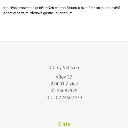
A
společná problematika některých chorob žaludu a dvanáctníku jako funkční
J
jednotky se zejm. vředové gastro -
duodenum
Í
T
?
Z
Á
HLEDAT
Dromy Vet s.r.o.
P
Vítov 37
A
274 01 Žižice
T
D
IČ: 24687979
Í
O
DIČ: CZ24687979
P
O
R
U
Č
O nás
U