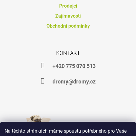
J
Prodejci
E
Zajímavosti
M
E
Obchodni podmínky
CARBON
BALANCE
2
KG
KONTAKT
+
20
+420 775 070 513
%
ZDARMA
419
dromy@dromy.cz
Kč
Na těchto stránkách máme spoustu potřebného pro Vaše