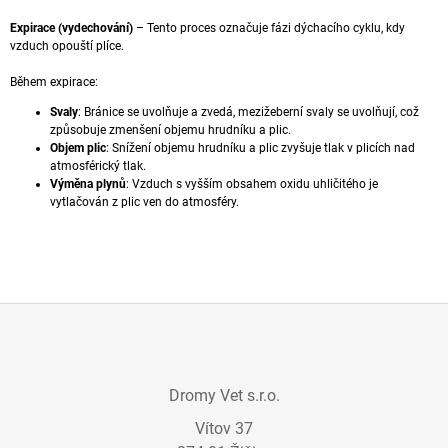
A
Expirace (vydechování)
– Tento proces označuje fázi dýchacího cyklu, kdy
J
vzduch opouští plíce.
Í
Během expirace:
T
Svaly
: Bránice se uvolňuje a zvedá, mezižeberní svaly se uvolňují, což
?
způsobuje zmenšení objemu hrudníku a plic.
Objem plic
: Snížení objemu hrudníku a plic zvyšuje tlak v plicích nad
atmosférický tlak.
Výměna plynů
: Vzduch s vyšším obsahem oxidu uhličitého je
vytlačován z plic ven do atmosféry.
HLEDAT
D
O
P
Z
O
Á
R
Dromy Vet s.r.o.
P
U
Č
Vítov 37
A
U