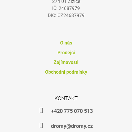
274 01 Žižice
T
J
IČ: 24687979
Í
E
DIČ: CZ24687979
M
E
DHA
4
O nás
HORSES
Prodejci
792
Kč
Zajímavosti
Obchodni podmínky
KONTAKT
+420 775 070 513
dromy@dromy.cz