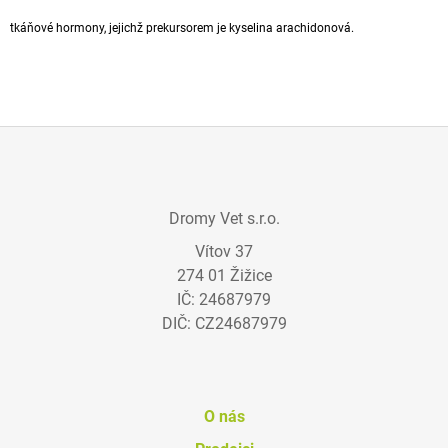
A
tkáňové hormony, jejichž prekursorem je kyselina arachidonová.
J
Í
T
?
Z
Á
Dromy Vet s.r.o.
P
HLEDAT
Vítov 37
A
274 01 Žižice
T
IČ: 24687979
Í
D
DIČ: CZ24687979
O
P
O
R
U
O nás
Č
U