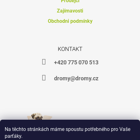
Prodejci
J
Zajímavosti
E
M
Obchodni podmínky
E
DROMY
MINVIN
KONTAKT
514
Kč
+420 775 070 513
dromy@dromy.cz
Na těchto stránkách máme spoustu potřebného pro Vaše
parťáky.