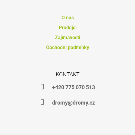
J
E
M
O nás
E
Prodejci
PROBIO
Zajímavosti
FORTE
Obchodni podmínky
754
Kč
KONTAKT
+420 775 070 513
dromy@dromy.cz