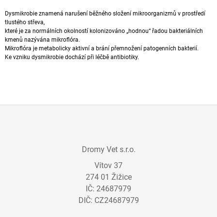
A
Dysmikrobie znamená narušení běžného složení mikroorganizmů v prostředí
J
tlustého střeva,
které je za normálních okolností kolonizováno „hodnou“ řadou bakteriálních
Í
kmenů nazývána
mikroflóra
.
T
Mikroflóra je metabolicky aktivní a brání přemnožení patogenních bakterií.
Ke vzniku dysmikrobie dochází při léčbě
antibiotiky
.
?
HLEDAT
Z
Á
Dromy Vet s.r.o.
D
P
O
Vítov 37
A
P
274 01 Žižice
T
O
R
IČ: 24687979
Í
U
DIČ: CZ24687979
Č
U