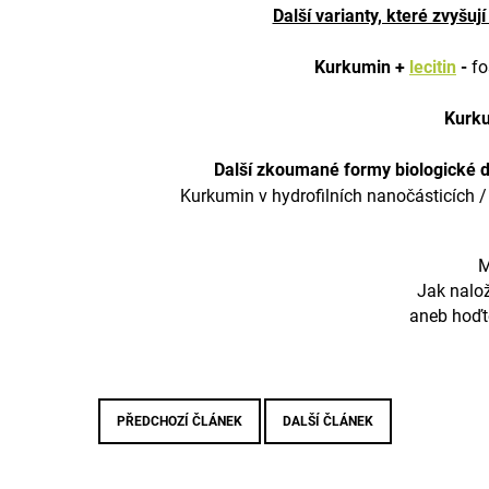
Další varianty, které zvyšu
Kurkumin +
lecitin
-
fo
Kurku
Další zkoumané formy biologické do
Kurkumin v hydrofilních nanočásticích 
M
Jak nalo
aneb hoďt
PŘEDCHOZÍ ČLÁNEK
DALŠÍ ČLÁNEK