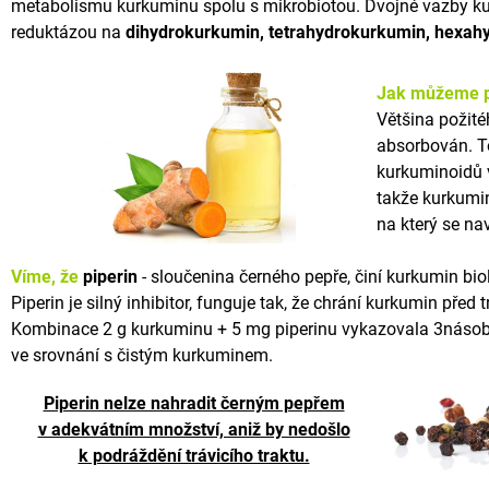
metabolismu kurkuminu spolu s mikrobiotou. Dvojné vazby ku
reduktázou na
dihydrokurkumin, tetrahydrokurkumin, hexah
Jak můžeme p
Většina požité
absorbován. To
kurkuminoidů 
takže kurkumi
na který se na
Víme, že
piperin
- sloučenina černého pepře, činí kurkumin bio
Piperin je silný inhibitor, funguje tak, že chrání kurkumin před 
Kombinace 2 g kurkuminu + 5 mg piperinu vykazovala 3násobn
ve srovnání s čistým kurkuminem.
Piperin nelze nahradit černým pepřem
v adekvátním množství, aniž by nedošlo
k podráždění trávicího traktu.