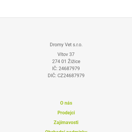
Z
Á
Dromy Vet s.r.o.
P
Vítov 37
A
274 01 Žižice
T
IČ: 24687979
Í
DIČ: CZ24687979
O nás
Prodejci
Zajímavosti