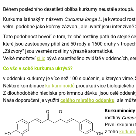
A
Během posledního desetiletí obliba kurkumy neustále stoupá.
J
Kurkuma latinským názvem
Curcuma longa L.
je kvetoucí rost
Í
velmi podobně jako kořeny zázvoru, ale uvnitř jsou intenzivně 
T
Tato podobnost hovoří o tom, že obě rostliny patří do stejné č
?
které jsou zastoupeny přibližně 50 rody a 1600 druhy v tropec
„Zázvory“ jsou vesměs rostliny výrazně aromatické.
Velké množství
silic
bývá soustředěno zvláště v oddencích, sem
Co vše v sobě kurkuma ukrývá?
HLEDAT
v oddenku kurkumy je více než 100 sloučenin, u kterých víme, ž
Některé kombinace
kurkuminoidů
produkují více biologického
Z dlouhodobého hlediska pro krmnou dávku, jsou celé oddenky l
D
Naše doporučení je využití
celého mletého oddenku,
ale můžet
o
Kurkuminoidy
p
o
rostliny
Curcum
r
První skupinu 
u
z toho
kurkum
č