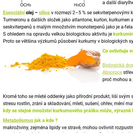
a další diaryl
u
j
Esenciální
olej –
silice
v rozmezí 2–5 % se sekviterpenovými ke
e
Turmeronu a dalších složek jako atlantone, kurlon, kurkumen a
m
e
seskviterpenů s malým množstvím monoterpenů jako je a-feland
S ohledem na opravdu velkou biologickou aktivitu je
kurkumi
AMINO
Proto se většina výzkumů působení kurkumy v biologických s
FLEX
E
Co ovlivňuje v
6
KG
Biologická do
1
Absorpce
střev
932
Kč
proč mohou a 
Kromě toho se mleté ​​oddenky jako přírodní produkt, liší svým 
stresu rostlin, zrání a skladování, mletí, sušení, ohřev, mění m
kdy se stejné množství kurkumového prášku může, výrazně l
Metabolismus
jak a kde ?
makroživiny, zejména lipidy ve stravě, mohou ovlivnit rozpus