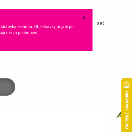
NÁKUPNÍ
HLEDAT
CZK
KOŠÍK
0 Kč
PŘIHLÁŠENÍ
 odstávka e-shopu. Objednávky přijaté po
ěkujeme za pochopení.
Následující