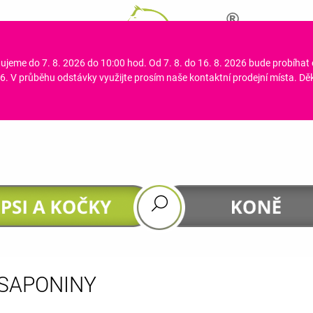
ujeme do 7. 8. 2026 do 10:00 hod. Od 7. 8. do 16. 8. 2026 bude probíhat
CO POTŘEBUJETE NAJÍT?
. V průběhu odstávky využijte prosím naše kontaktní prodejní místa. D
HLEDAT
DOPORUČUJEME
SAPONINY
GASTROHEAL
DHA 4 HORSES