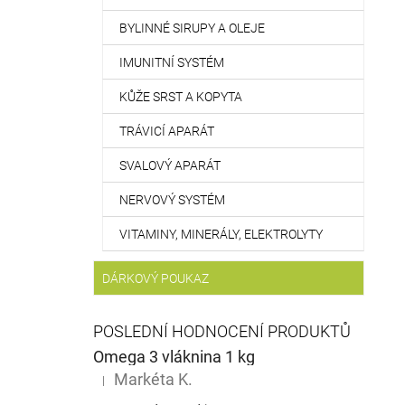
BYLINNÉ SIRUPY A OLEJE
IMUNITNÍ SYSTÉM
KŮŽE SRST A KOPYTA
TRÁVICÍ APARÁT
SVALOVÝ APARÁT
NERVOVÝ SYSTÉM
VITAMINY, MINERÁLY, ELEKTROLYTY
DÁRKOVÝ POUKAZ
POSLEDNÍ HODNOCENÍ PRODUKTŮ
Omega 3 vláknina 1 kg
Markéta K.
|
Hodnocení produktu je 5 z 5 hvězdiček.