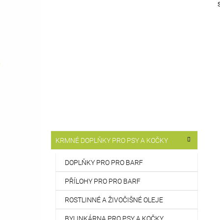
T
514 Kč
R
A
N
N
Í
P
A
N
E
L
K
Přeskočit
KRMNÉ DOPLŇKY PRO PSY A KOČKY
A
kategorie
T
E
DOPLŇKY PRO PRO BARF
G
O
PŘÍLOHY PRO PRO BARF
R
I
ROSTLINNÉ A ŽIVOČIŠNÉ OLEJE
E
BYLINKÁRNA PRO PSY A KOČKY