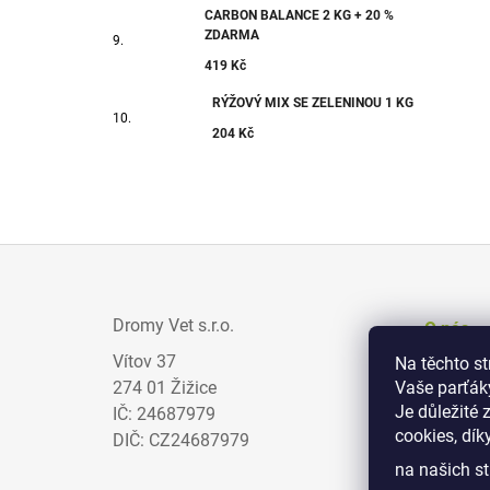
CARBON BALANCE 2 KG + 20 %
ZDARMA
419 Kč
RÝŽOVÝ MIX SE ZELENINOU 1 KG
204 Kč
Z
Á
Dromy Vet s.r.o.
O nás
P
Vítov 37
Na těchto s
Prodejci
A
274 01 Žižice
Vaše parťák
Zajímav
T
Je důležité 
IČ: 24687979
cookies, dík
Obchodn
Í
DIČ: CZ24687979
na našich st