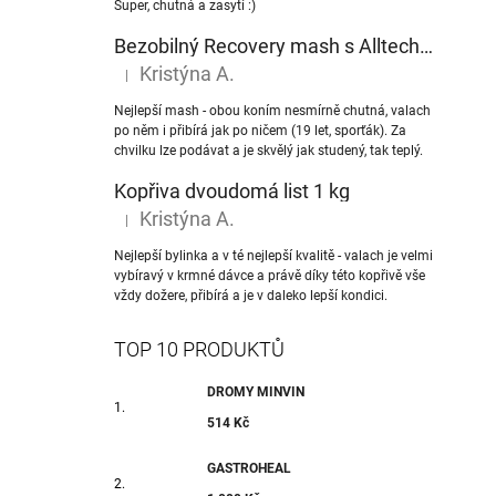
Super, chutná a zasytí :)
Bezobilný Recovery mash s Alltech® NuPro nukleotidy
Kristýna A.
|
Hodnocení produktu je 5 z 5 hvězdiček.
Nejlepší mash - obou koním nesmírně chutná, valach
po něm i přibírá jak po ničem (19 let, sporťák). Za
chvilku lze podávat a je skvělý jak studený, tak teplý.
Kopřiva dvoudomá list 1 kg
Kristýna A.
|
Hodnocení produktu je 5 z 5 hvězdiček.
Nejlepší bylinka a v té nejlepší kvalitě - valach je velmi
vybíravý v krmné dávce a právě díky této kopřivě vše
vždy dožere, přibírá a je v daleko lepší kondici.
TOP 10 PRODUKTŮ
DROMY MINVIN
514 Kč
GASTROHEAL