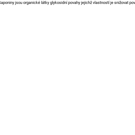
Saponiny jsou organické látky glykosidní povahy jejichž vlastností
je snižovat po
1 888 Kč
792 Kč