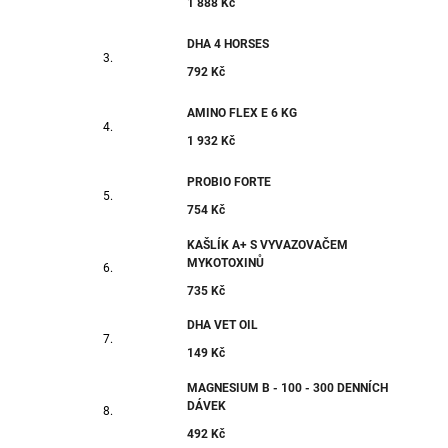
1 888 Kč
DHA 4 HORSES
792 Kč
AMINO FLEX E 6 KG
1 932 Kč
PROBIO FORTE
754 Kč
KAŠLÍK A+ S VYVAZOVAČEM
MYKOTOXINŮ
735 Kč
DHA VET OIL
149 Kč
MAGNESIUM B - 100 - 300 DENNÍCH
DÁVEK
492 Kč