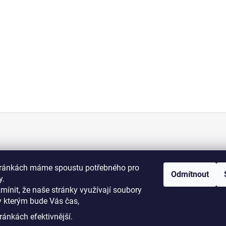
KONTAKT
tránkách máme spoustu potřebného pro
Odmítnout
+420 775 070 513
y.
osti
zmínit, že naše stránky využívají soubory
y kterým bude Vás čas,
i podmínky
dromy@dromy.cz
ránkách efektivnější.