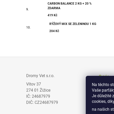
CARBON BALANCE 2 KG + 20 %
ZDARMA
419 Kč
RÝŽOVÝ MIX SE ZELENINOU 1 KG
204 Kč
Z
Á
Dromy Vet s.r.o.
O nás
P
Vítov 37
Na těchto s
Prodejci
A
274 01 Žižice
Vaše parťák
Zajímav
T
Je důležité 
IČ: 24687979
cookies, dík
Obchodn
Í
DIČ: CZ24687979
na našich st