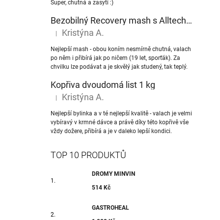
Super, chutná a zasytí :)
Bezobilný Recovery mash s Alltech® NuPro nukleotidy
Kristýna A.
|
Hodnocení produktu je 5 z 5 hvězdiček.
Nejlepší mash - obou koním nesmírně chutná, valach
po něm i přibírá jak po ničem (19 let, sporťák). Za
chvilku lze podávat a je skvělý jak studený, tak teplý.
Kopřiva dvoudomá list 1 kg
Kristýna A.
|
Hodnocení produktu je 5 z 5 hvězdiček.
Nejlepší bylinka a v té nejlepší kvalitě - valach je velmi
vybíravý v krmné dávce a právě díky této kopřivě vše
vždy dožere, přibírá a je v daleko lepší kondici.
TOP 10 PRODUKTŮ
DROMY MINVIN
514 Kč
GASTROHEAL