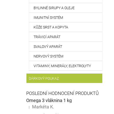
BYLINNÉ SIRUPY A OLEJE
IMUNITNÍ SYSTÉM
KŮŽE SRST A KOPYTA
TRÁVICÍ APARÁT
SVALOVÝ APARÁT
NERVOVÝ SYSTÉM
VITAMINY, MINERÁLY, ELEKTROLYTY
DÁRKOVÝ POUKAZ
POSLEDNÍ HODNOCENÍ PRODUKTŮ
Omega 3 vláknina 1 kg
Markéta K.
|
Hodnocení produktu je 5 z 5 hvězdiček.