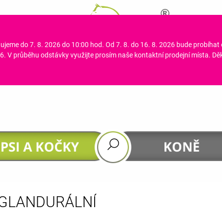
ujeme do 7. 8. 2026 do 10:00 hod. Od 7. 8. do 16. 8. 2026 bude probíhat
CO POTŘEBUJETE NAJÍT?
. V průběhu odstávky využijte prosím naše kontaktní prodejní místa. D
HLEDAT
DOPORUČUJEME
GLANDURÁLNÍ
GASTROHEAL
DHA 4 HORSES