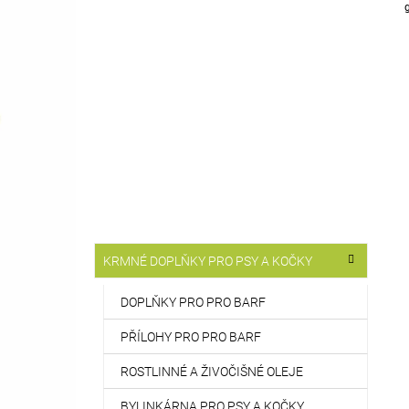
T
514 Kč
R
A
N
N
Í
P
A
N
E
L
K
Přeskočit
KRMNÉ DOPLŇKY PRO PSY A KOČKY
A
kategorie
T
E
DOPLŇKY PRO PRO BARF
G
O
PŘÍLOHY PRO PRO BARF
R
I
ROSTLINNÉ A ŽIVOČIŠNÉ OLEJE
E
BYLINKÁRNA PRO PSY A KOČKY