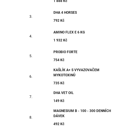
1 888 Kč
DHA 4 HORSES
792 Kč
AMINO FLEX E 6 KG
1 932 Kč
PROBIO FORTE
754 Kč
KAŠLÍK A+ S VYVAZOVAČEM
MYKOTOXINŮ
735 Kč
DHA VET OIL
149 Kč
MAGNESIUM B - 100 - 300 DENNÍCH
DÁVEK
492 Kč