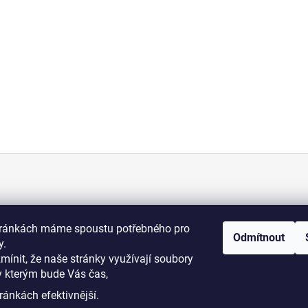
KONTAKT
tránkách máme spoustu potřebného pro
Odmítnout
+420 775 070 513
y.
osti
zmínit, že naše stránky využívají soubory
y kterým bude Vás čas,
i podmínky
dromy@dromy.cz
ránkách efektivnější.