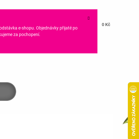
NÁKUPNÍ
HLEDAT
CZK
KOŠÍK
0 Kč
PŘIHLÁŠENÍ
 odstávka e-shopu. Objednávky přijaté po
ěkujeme za pochopení.
Následující