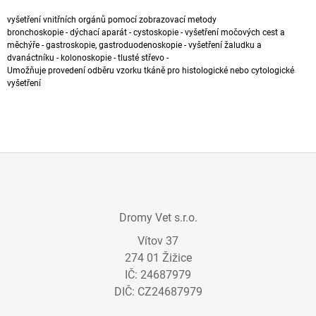
A
vyšetření vnitřních orgánů pomocí zobrazovací metody
J
bronchoskopie - dýchací aparát - cystoskopie - vyšetření močových cest a
měchýře -
gastroskopie
, gastroduodenoskopie - vyšetření žaludku a
Í
dvanáctníku - kolonoskopie - tlusté střevo -
T
Umožňuje provedení odběru vzorku tkáně pro histologické nebo cytologické
vyšetření
?
HLEDAT
Z
Á
Dromy Vet s.r.o.
D
P
O
Vítov 37
A
P
274 01 Žižice
T
O
R
IČ: 24687979
Í
U
DIČ: CZ24687979
Č
U