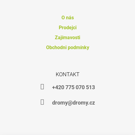
J
E
M
O nás
E
Prodejci
PROBIO
Zajímavosti
FORTE
Obchodni podmínky
754
Kč
KONTAKT
+420 775 070 513
dromy@dromy.cz