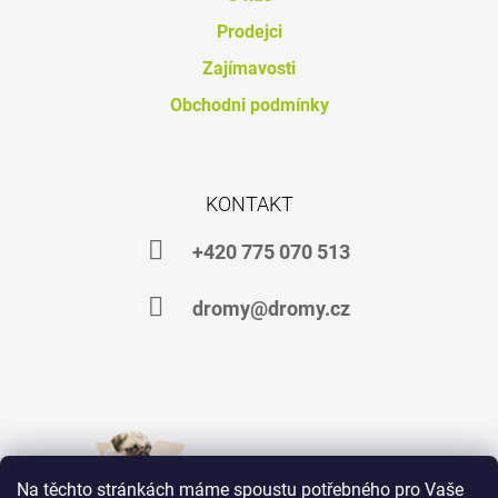
J
Prodejci
E
M
Zajímavosti
E
Obchodni podmínky
DHA
VET
OIL
149
KONTAKT
Kč
+420 775 070 513
dromy@dromy.cz
Na těchto stránkách máme spoustu potřebného pro Vaše