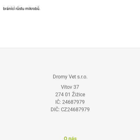
A
bránící růstu mikrobů.
J
Í
T
?
Z
Á
HLEDAT
Dromy Vet s.r.o.
P
Vítov 37
A
274 01 Žižice
T
D
IČ: 24687979
O
Í
P
DIČ: CZ24687979
O
R
U
Č
O nás
U