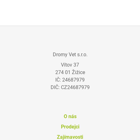
Z
Á
Dromy Vet s.r.o.
P
Vítov 37
A
274 01 Žižice
T
IČ: 24687979
Í
DIČ: CZ24687979
O nás
Prodejci
Zajímavosti