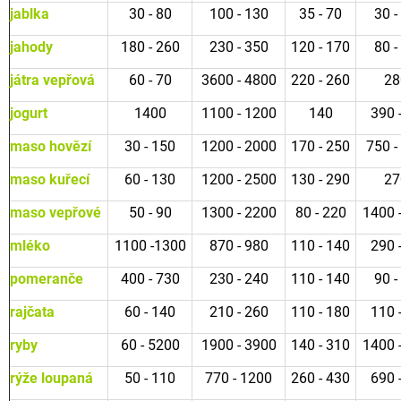
u
jablka
30 - 80
100 - 130
35 - 70
30 -
j
e
jahody
180 - 260
230 - 350
120 - 170
80 -
m
e
játra vepřová
60 - 70
3600 - 4800
220 - 260
28
jogurt
1400
1100 - 1200
140
390 
DROMY
MINVIN
maso hovězí
30 - 150
1200 - 2000
170 - 250
750 -
514
Kč
maso kuřecí
60 - 130
1200 - 2500
130 - 290
27
maso vepřové
50 - 90
1300 - 2200
80 - 220
1400 
mléko
1100 -1300
870 - 980
110 - 140
290 
pomeranče
400 - 730
230 - 240
110 - 140
90 -
rajčata
60 - 140
210 - 260
110 - 180
110 
ryby
60 - 5200
1900 - 3900
140 - 310
1400 
rýže loupaná
50 - 110
770 - 1200
260 - 430
690 