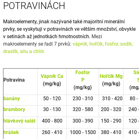
POTRAVINÁCH
A
J
Makroelementy, jinak nazývané také majoritní minerální
Í
prvky, se vyskytují v potravinách ve větším množství, obvykle
T
v setinách až jednotkách hmotnostních.
Mezi
?
makroelementy se řadí 7 prvků:
vápník, hořčík, fosfor, sodík,
draslík, síru a chlór.
HLEDAT
Fosfor
Sí
Vápník Ca
Hořčík Mg
Potravina
P
(mg/kg)
(mg/kg)
(mg/kg)
(mg
banány
50 - 120
230 - 310
310 - 420
80 -
D
o
brambory
30 - 130
320 - 580
200 - 320
240 
p
o
hlávkový salát
400 - 800
300 - 390
150 - 290
120 
r
u
hrášek
260 - 410
1000 - 1500
380 - 410
410 
č